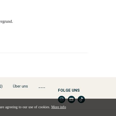
ergrund.
Q)
Über uns
___
FOLGE UNS
 are agreeing to our use of cookies.
More info