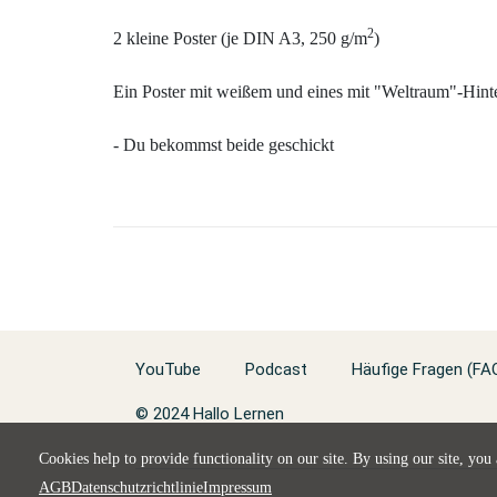
2
2 kleine Poster (je DIN A3, 250 g/m
)
Ein Poster mit weißem und eines mit "Weltraum"-Hint
- Du bekommst beide geschickt
YouTube
Podcast
Häufige Fragen (FA
© 2024 Hallo Lernen
Cookies help to provide functionality on our site. By using our site, you
AGB
Datenschutzrichtlinie
Impressum