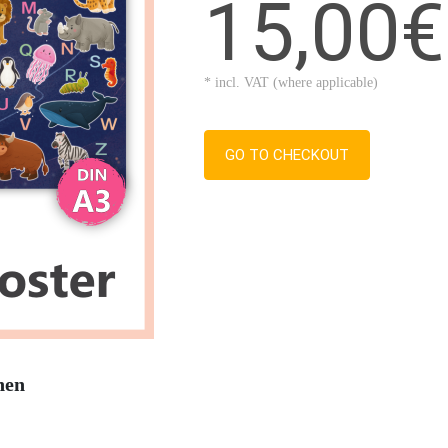
15,00€
* incl. VAT (where applicable)
GO TO CHECKOUT
nen